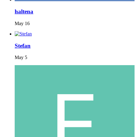
haltena
May 16
Stefan
May 5