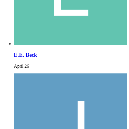
E.E. Beck
April 26